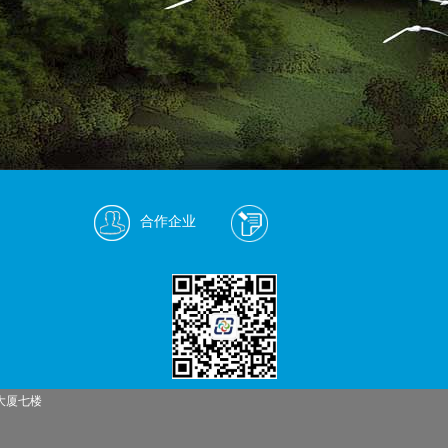
合作企业
大厦七楼