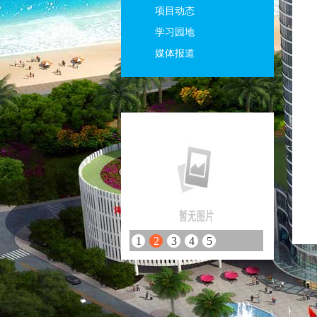
项目动态
学习园地
媒体报道
1
2
3
4
5