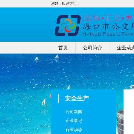
您好，欢迎访问！
首页
公司简介
企业动
安全生产
公司新闻
企业事记
行业动态