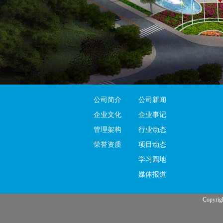
公司简介
公司新闻
企业文化
企业事记
管理架构
行业动态
荣誉资质
项目动态
学习园地
媒体报道
Copy