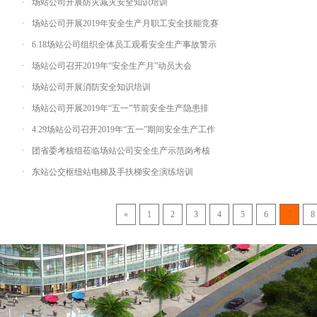
场站公司开展防灾减灾安全知识培训
.
场站公司开展2019年安全生产月职工安全技能竞赛
.
6.18场站公司组织全体员工观看安全生产事故警示
.
场站公司召开2019年“安全生产月”动员大会
.
场站公司开展消防安全知识培训
.
场站公司开展2019年“五一”节前安全生产隐患排
.
4.29场站公司召开2019年“五一”期间安全生产工作
.
团省委考核组莅临场站公司安全生产示范岗考核
.
东站公交枢纽站电梯及手扶梯安全演练培训
«
1
2
3
4
5
6
7
8