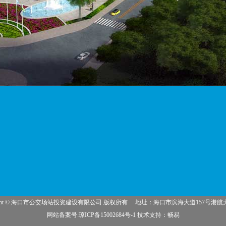
right © 海口市公交场站投资建设有限公司 版权所有
地址：海口市滨海大道157号港航
网站备案号:琼ICP备15002684号-1
技术支持：
畅易