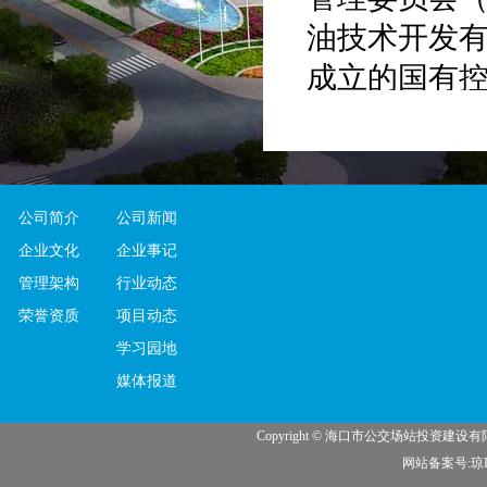
油技术开发有
成立的国有
施的投资建
议》约定，
3.75亿元，
公司简介
公司新闻
占40%股份，
企业文化
企业事记
海口市公
管理架构
行业动态
民政府与中国
荣誉资质
项目动态
学习园地
的《战略合
媒体报道
理委员会（以
技术开发有限
Copyright © 海口市公交场站投资建
网站备案号:琼IC
立的国有控