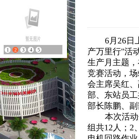
6月26日上
产万里行"活
1
2
3
4
5
生产月主题，
竞赛活动，场
会主席吴红、
部、东站员工
部长陈鹏、副
本次活动分
组共12人；
电机回路作业