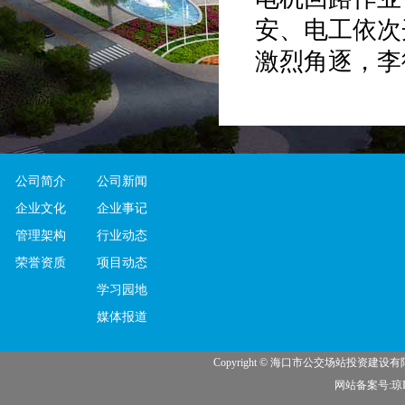
安、电工依次
激烈角逐，李
电作业一等奖
和公司领导对
高了员工特别
公司简介
公司新闻
安全意识，丰
企业文化
企业事记
管理架构
行业动态
荣誉资质
项目动态
学习园地
媒体报道
Copyright © 海口市公交场站投资建
网站备案号:琼IC