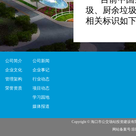
圾、厨余垃
相关标识如
（一）
可
定义：
可
可以成为生
公司简介
公司新闻
要包括废纸
企业文化
企业事记
类、织物类
管理架构
行业动态
主要种类
荣誉资质
项目动态
志、各种本
学习园地
饮料盒(需冲
媒体报道
塑料类——各
Copyright © 海口市公交场站投资建
玻璃类——
网站备案号:琼IC