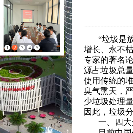
“垃圾是放
增长、永不枯
1
2
3
4
5
专家的著名
源占垃圾总量
使用传统的
臭气熏天，
少垃圾处理
因此，垃圾
一、
四大
目前中国生