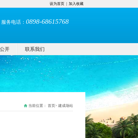
设为首页
|
加入收藏
0898-68615768
服务电话：
公开
联系我们
当前位置：
首页
> 建成场站