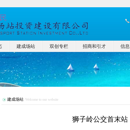
态
建成场站
双创专栏
招商和引才
信息
建成场站
/Welcome to our website
狮子岭公交首末站