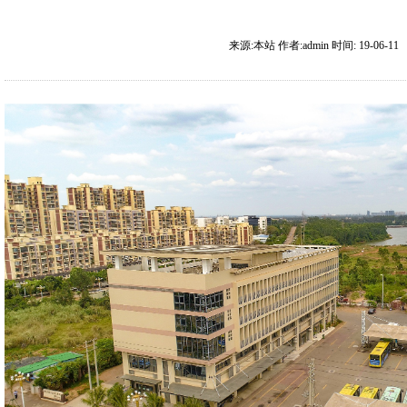
来源:
本站
作者:
admin
时间:
19-06-11