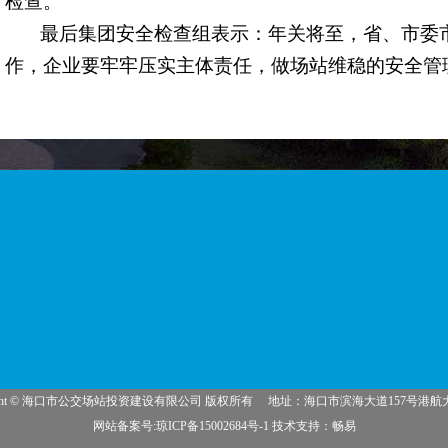
检查。
最后集团安全检查组表示：年关将至，省、市委市
作，企业要牢牢压实主体责任，做场站维稳的安全管
的商户，要坚定的以“隐患即是事故”的理念，督导整
树立“人民至上、生命至上”的政治观念 ，发挥好各
的安全形势持续稳定。
场站安全无小事，事事铭记于心中，安全工作是一
将以此次督查为契机进一步宣传、贯彻、落实上级有
工作、开拓奋进，营造一个平安和谐的场站环境，为
right © 海口市公交场站投资建设有限公司 版权所有
地址：海口市滨海大道157号港航
网站备案号:琼ICP备15002684号-1
技术支持：
畅易