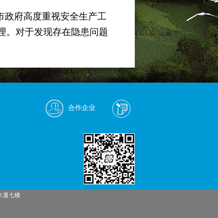
政府高度重视安全生产工
理。对于发现存在隐患问题
改到位，确保安全。要牢牢
部门职责作用，共同保证场站
切工作开展的前提，我司
合作企业
关安全工作精神，扎实开展
市民游客安全保驾护航!
大厦七楼