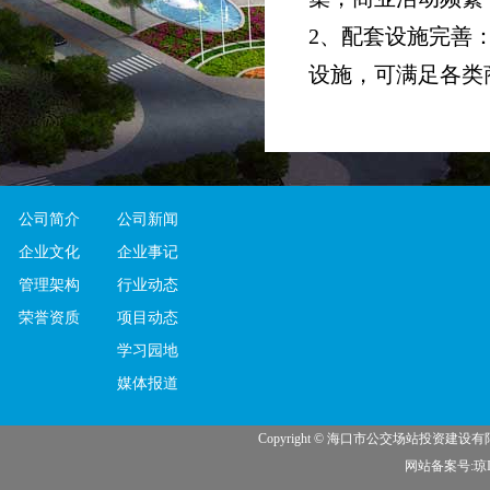
2、配套设施完善
设施，可满足各类
车等服务设施，为
3、政策支持：作
持和保障，协助商
公司简介
公司新闻
四、招商要求
企业文化
企业事记
1、企业资质：具
管理架构
行业动态
法人资格或授权委
荣誉资质
项目动态
2、经营业态：符
学习园地
规、有污染、噪音
媒体报道
3、商业信誉：具
Copyright © 海口市公交场站投资建
信用记录。
网站备案号:琼IC