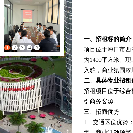
一、招租标的简介
1
2
3
4
5
项目位于海口市西
为1400平方米
入驻，商业氛围浓
二、具体物业招租
招租项目位于综合
引商务客源。
三、招商优势
1、交通区位优势
集，商业活动频繁