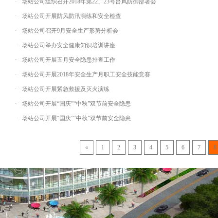
场站公司组织召开2018年第22、23号台风防御部署会
.
场站公司开展防风防汛演练和安全检查
.
场站公司召开9月安全生产形势分析会
.
场站公司举办安全健康知识培训讲座
.
场站公司开展五月安全隐患排查工作
.
场站公司开展2018年安全生产月职工安全技能竞赛
.
场站公司开展紧急救援及灭火演练
.
场站公司开展“国庆”“中秋”双节前安全隐患
.
场站公司开展“国庆”“中秋”双节前安全隐患
«
1
2
3
4
5
6
7
8