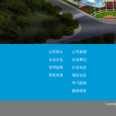
公司简介
公司新闻
企业文化
企业事记
管理架构
行业动态
荣誉资质
项目动态
学习园地
媒体报道
Copy