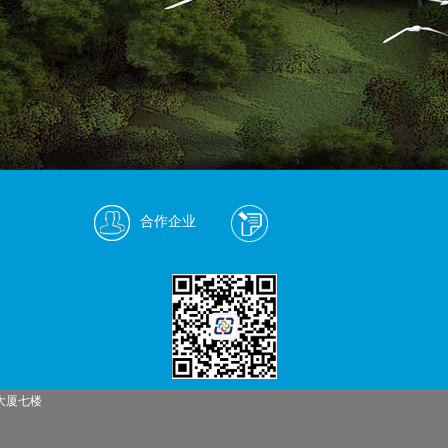
合作企业
大厦七楼