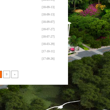
[18-09-13]
[18-09-13]
[18-09-07]
[18-07-27]
[18-07-27]
[18-03-29]
[17-10-11]
[17-09-26]
9
»