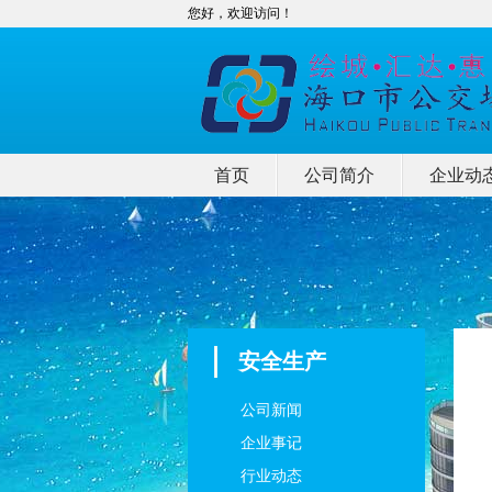
您好，欢迎访问！
首页
公司简介
企业动
安全生产
公司新闻
企业事记
行业动态