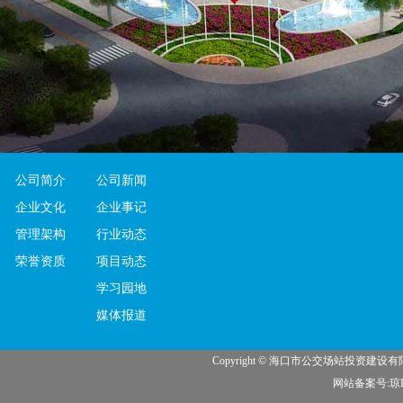
公司简介
公司新闻
企业文化
企业事记
管理架构
行业动态
荣誉资质
项目动态
学习园地
媒体报道
Copyright © 海口市公交场站投资建
网站备案号:琼IC