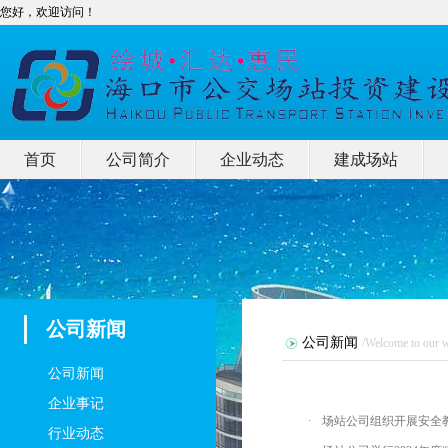
您好，欢迎访问！
首页
公司简介
企业动态
建成场站
公司新闻
公司新闻
/Welcome to our w
公司新闻
企业事记
.
场站公司组织开展安全
行业动态
.